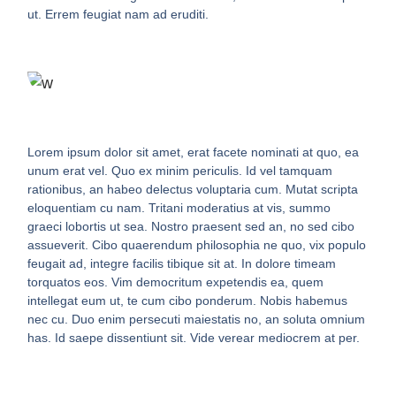
ut. Errem feugiat nam ad eruditi.
Lorem ipsum dolor sit amet, erat facete nominati at quo, ea
unum erat vel. Quo ex minim periculis. Id vel tamquam
rationibus, an habeo delectus voluptaria cum. Mutat scripta
eloquentiam cu nam. Tritani moderatius at vis, summo
graeci lobortis ut sea. Nostro praesent sed an, no sed cibo
assueverit. Cibo quaerendum philosophia ne quo, vix populo
feugait ad, integre facilis tibique sit at. In dolore timeam
torquatos eos. Vim democritum expetendis ea, quem
intellegat eum ut, te cum cibo ponderum. Nobis habemus
nec cu. Duo enim persecuti maiestatis no, an soluta omnium
has. Id saepe dissentiunt sit. Vide verear mediocrem at per.