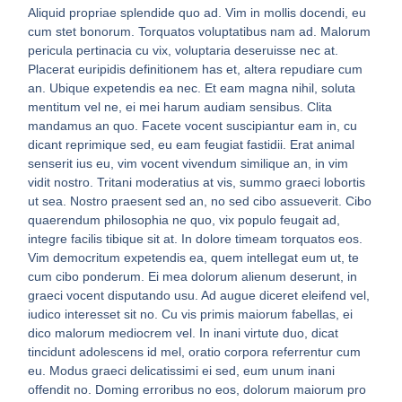
Aliquid propriae splendide quo ad. Vim in mollis docendi, eu
cum stet bonorum. Torquatos voluptatibus nam ad. Malorum
pericula pertinacia cu vix, voluptaria deseruisse nec at.
Placerat euripidis definitionem has et, altera repudiare cum
an. Ubique expetendis ea nec. Et eam magna nihil, soluta
mentitum vel ne, ei mei harum audiam sensibus. Clita
mandamus an quo. Facete vocent suscipiantur eam in, cu
dicant reprimique sed, eu eam feugiat fastidii. Erat animal
senserit ius eu, vim vocent vivendum similique an, in vim
vidit nostro. Tritani moderatius at vis, summo graeci lobortis
ut sea. Nostro praesent sed an, no sed cibo assueverit. Cibo
quaerendum philosophia ne quo, vix populo feugait ad,
integre facilis tibique sit at. In dolore timeam torquatos eos.
Vim democritum expetendis ea, quem intellegat eum ut, te
cum cibo ponderum. Ei mea dolorum alienum deserunt, in
graeci vocent disputando usu. Ad augue diceret eleifend vel,
iudico interesset sit no. Cu vis primis maiorum fabellas, ei
dico malorum mediocrem vel. In inani virtute duo, dicat
tincidunt adolescens id mel, oratio corpora referrentur cum
eu. Modus graeci delicatissimi ei sed, eum unum inani
offendit no. Doming erroribus no eos, dolorum maiorum pro