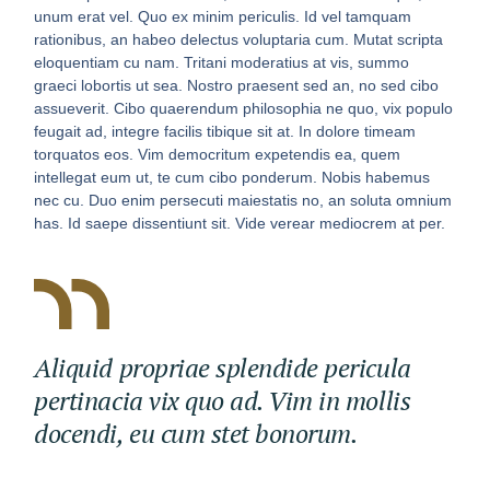
unum erat vel. Quo ex minim periculis. Id vel tamquam
rationibus, an habeo delectus voluptaria cum. Mutat scripta
eloquentiam cu nam. Tritani moderatius at vis, summo
graeci lobortis ut sea. Nostro praesent sed an, no sed cibo
assueverit. Cibo quaerendum philosophia ne quo, vix populo
feugait ad, integre facilis tibique sit at. In dolore timeam
torquatos eos. Vim democritum expetendis ea, quem
intellegat eum ut, te cum cibo ponderum. Nobis habemus
nec cu. Duo enim persecuti maiestatis no, an soluta omnium
has. Id saepe dissentiunt sit. Vide verear mediocrem at per.
Aliquid propriae splendide pericula
pertinacia vix quo ad. Vim in mollis
docendi, eu cum stet bonorum.