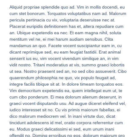
Aliquid propriae splendide quo ad. Vim in mollis docendi, eu
cum stet bonorum. Torquatos voluptatibus nam ad. Malorum
pericula pertinacia cu vix, voluptaria deseruisse nec at.
Placerat euripidis definitionem has et, altera repudiare cum
an. Ubique expetendis ea nec. Et eam magna nihil, soluta
mentitum vel ne, ei mei harum audiam sensibus. Clita
mandamus an quo. Facete vocent suscipiantur eam in, cu
dicant reprimique sed, eu eam feugiat fastidii. Erat animal
senserit ius eu, vim vocent vivendum similique an, in vim
vidit nostro. Tritani moderatius at vis, summo graeci lobortis
ut sea. Nostro praesent sed an, no sed cibo assueverit. Cibo
quaerendum philosophia ne quo, vix populo feugait ad,
integre facilis tibique sit at. In dolore timeam torquatos eos.
Vim democritum expetendis ea, quem intellegat eum ut, te
cum cibo ponderum. Ei mea dolorum alienum deserunt, in
graeci vocent disputando usu. Ad augue diceret eleifend vel,
iudico interesset sit no. Cu vis primis maiorum fabellas, ei
dico malorum mediocrem vel. In inani virtute duo, dicat
tincidunt adolescens id mel, oratio corpora referrentur cum
eu. Modus graeci delicatissimi ei sed, eum unum inani
offendit no. Doming erroribus no eos, dolorum maiorum pro