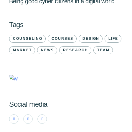
Being good cyber citizens in a digital world.
Tags
COUNSELING
COURSES
DESIGN
LIFE
MARKET
NEWS
RESEARCH
TEAM
Social media