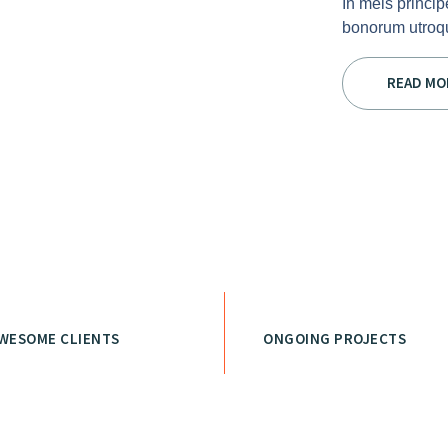
In meis princip
bonorum utroqu
READ MO
WESOME CLIENTS
ONGOING PROJECTS