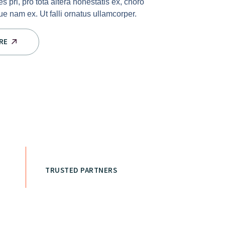
es pri, pro tota altera honestatis ex, choro
e nam ex. Ut falli ornatus ullamcorper.
RE
TRUSTED PARTNERS