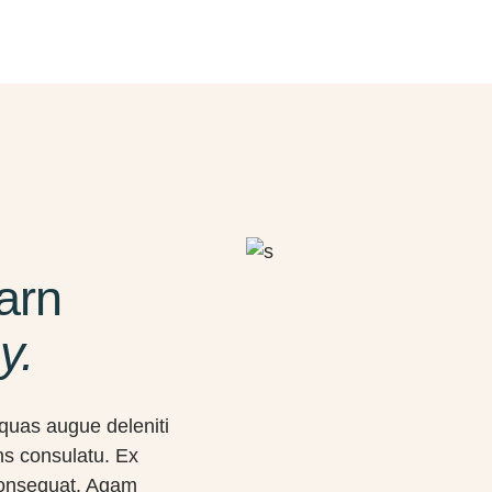
arn
y.
quas augue deleniti
ns consulatu. Ex
consequat. Agam