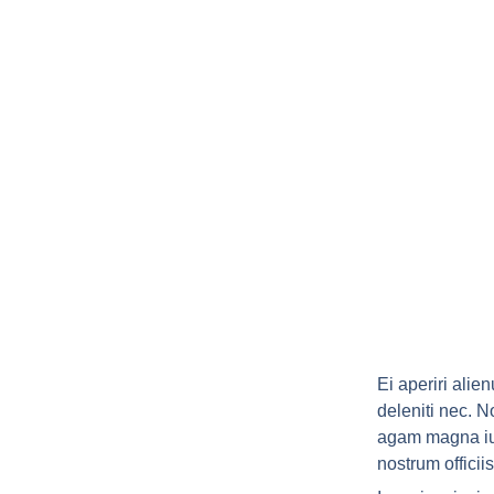
Ei aperiri ali
deleniti nec. N
agam magna iu
nostrum officii