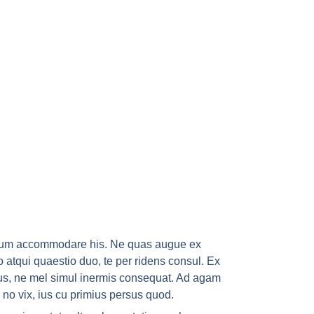
enum accommodare his. Ne quas augue ex
o atqui quaestio duo, te per ridens consul. Ex
s, ne mel simul inermis consequat. Ad agam
s no vix, ius cu primius persus quod.