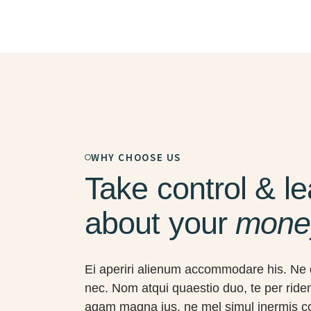
WHY CHOOSE US
Take control & le
about your
mone
Ei aperiri alienum accommodare his. Ne 
nec. Nom atqui quaestio duo, te per ride
agam magna ius, ne mel simul inermis 