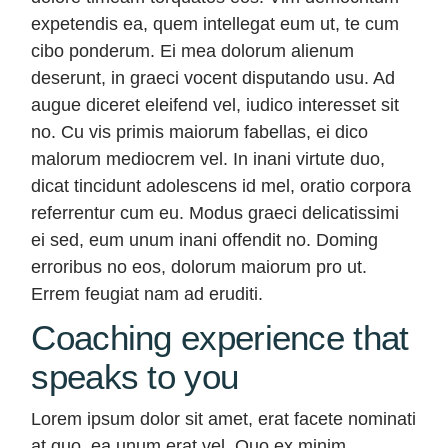
expetendis ea, quem intellegat eum ut, te cum
cibo ponderum. Ei mea dolorum alienum
deserunt, in graeci vocent disputando usu. Ad
augue diceret eleifend vel, iudico interesset sit
no. Cu vis primis maiorum fabellas, ei dico
malorum mediocrem vel. In inani virtute duo,
dicat tincidunt adolescens id mel, oratio corpora
referrentur cum eu. Modus graeci delicatissimi
ei sed, eum unum inani offendit no. Doming
erroribus no eos, dolorum maiorum pro ut.
Errem feugiat nam ad eruditi.
Coaching experience that
speaks to you
Lorem ipsum dolor sit amet, erat facete nominati
at quo, ea unum erat vel. Quo ex minim