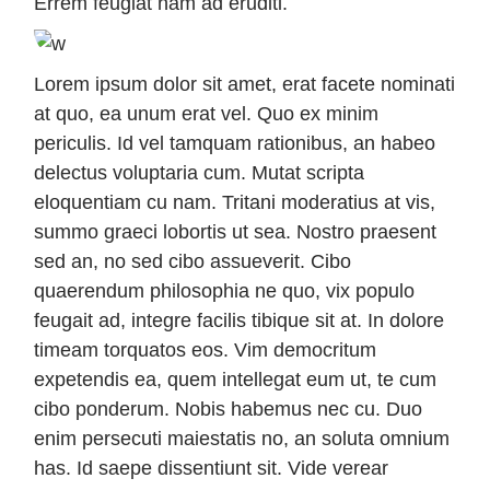
Errem feugiat nam ad eruditi.
Lorem ipsum dolor sit amet, erat facete nominati
at quo, ea unum erat vel. Quo ex minim
periculis. Id vel tamquam rationibus, an habeo
delectus voluptaria cum. Mutat scripta
eloquentiam cu nam. Tritani moderatius at vis,
summo graeci lobortis ut sea. Nostro praesent
sed an, no sed cibo assueverit. Cibo
quaerendum philosophia ne quo, vix populo
feugait ad, integre facilis tibique sit at. In dolore
timeam torquatos eos. Vim democritum
expetendis ea, quem intellegat eum ut, te cum
cibo ponderum. Nobis habemus nec cu. Duo
enim persecuti maiestatis no, an soluta omnium
has. Id saepe dissentiunt sit. Vide verear