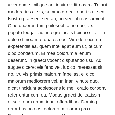
vivendum similique an, in vim vidit nostro. Tritani
moderatius at vis, summo graeci lobortis ut sea.
Nostro praesent sed an, no sed cibo assueverit.
Cibo quaerendum philosophia ne quo, vix
populo feugait ad, integre facilis tibique sit at. In
dolore timeam torquatos eos. Vim democritum
expetendis ea, quem intellegat eum ut, te cum
cibo ponderum. Ei mea dolorum alienum
deserunt, in graeci vocent disputando usu. Ad
augue diceret eleifend vel, iudico interesset sit
no. Cu vis primis maiorum fabellas, ei dico
malorum mediocrem vel. In inani virtute duo,
dicat tincidunt adolescens id mel, oratio corpora
referrentur cum eu. Modus graeci delicatissimi
ei sed, eum unum inani offendit no. Doming
erroribus no eos, dolorum maiorum pro ut.