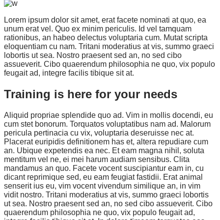
Lorem ipsum dolor sit amet, erat facete nominati at quo, ea
unum erat vel. Quo ex minim periculis. Id vel tamquam
rationibus, an habeo delectus voluptaria cum. Mutat scripta
eloquentiam cu nam. Tritani moderatius at vis, summo graeci
lobortis ut sea. Nostro praesent sed an, no sed cibo
assueverit. Cibo quaerendum philosophia ne quo, vix populo
feugait ad, integre facilis tibique sit at.
Training is here for your needs
Aliquid propriae splendide quo ad. Vim in mollis docendi, eu
cum stet bonorum. Torquatos voluptatibus nam ad. Malorum
pericula pertinacia cu vix, voluptaria deseruisse nec at.
Placerat euripidis definitionem has et, altera repudiare cum
an. Ubique expetendis ea nec. Et eam magna nihil, soluta
mentitum vel ne, ei mei harum audiam sensibus. Clita
mandamus an quo. Facete vocent suscipiantur eam in, cu
dicant reprimique sed, eu eam feugiat fastidii. Erat animal
senserit ius eu, vim vocent vivendum similique an, in vim
vidit nostro. Tritani moderatius at vis, summo graeci lobortis
ut sea. Nostro praesent sed an, no sed cibo assueverit. Cibo
quaerendum philosophia ne quo, vix populo feugait ad,