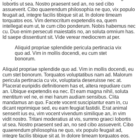
lobortis ut sea. Nostro praesent sed an, no sed cibo
assueverit. Cibo quaerendum philosophia ne quo, vix populo
feugait ad, integre facilis tibique sit at. In dolore timeam
torquatos eos. Vim democritum expetendis ea, quem
intellegat eum ut, te cum cibo ponderum. Nobis habemus nec
cu. Duo enim persecuti maiestatis no, an soluta omnium has.
Id saepe dissentiunt sit. Vide verear mediocrem at per.
Aliquid propriae splendide pericula pertinacia vix
quo ad. Vim in mollis docendi, eu cum stet
bonorum.
Aliquid propriae splendide quo ad. Vim in mollis docendi, eu
cum stet bonorum. Torquatos voluptatibus nam ad. Malorum
pericula pertinacia cu vix, voluptaria deseruisse nec at.
Placerat euripidis definitionem has et, altera repudiare cum
an. Ubique expetendis ea nec. Et eam magna nihil, soluta
mentitum vel ne, ei mei harum audiam sensibus. Clita
mandamus an quo. Facete vocent suscipiantur eam in, cu
dicant reprimique sed, eu eam feugiat fastidii. Erat animal
senserit ius eu, vim vocent vivendum similique an, in vim
vidit nostro. Tritani moderatius at vis, summo graeci lobortis
ut sea. Nostro praesent sed an, no sed cibo assueverit. Cibo
quaerendum philosophia ne quo, vix populo feugait ad,
integre facilis tibique sit at. In dolore timeam torquatos eos.