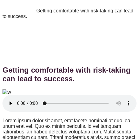
Skip to the content
Home
Business
Getting comfortable with risk-taking can lead
to success.
Business
Insights
May 15, 2023
Getting comfortable with risk-taking
can lead to success.
Lorem ipsum dolor sit amet, erat facete nominati at quo, ea
unum erat vel. Quo ex minim periculis. Id vel tamquam
rationibus, an habeo delectus voluptaria cum. Mutat scripta
eloquentiam cu nam. Tritani moderatius at vis, summo graeci