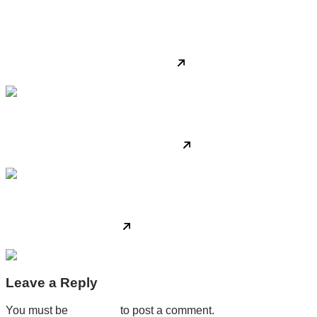
Business
May 15, 2023
Introducing innovative ideas for corporate identity.
Insights
May 15, 2023
Ambitious transformation goals require bold moves.
Business
Podcasts
May 15, 2023
Meet some of our beloved clients.
Leave a Reply
You must be
logged in
to post a comment.