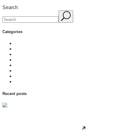
Search
Categories
Articles
Business
Insights
Latest
Podcasts
Press Releases
Trending
Video
Recent posts
Business
Insights
May 15, 2023
Professional management plans for all future projects.