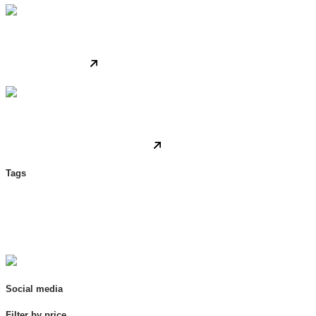
Podcasts
May 15, 2023
Teamwork assessment.
Insights
May 15, 2023
Being good cyber citizens in a digital world.
Tags
Design
Life
Market
Courses
Counseling
Research
News
Team
Social media
Filter by price