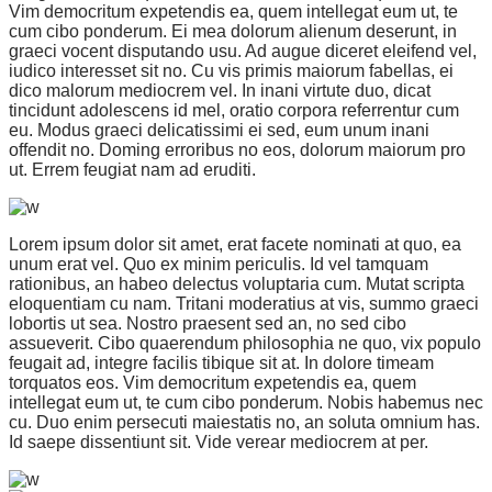
Vim democritum expetendis ea, quem intellegat eum ut, te
cum cibo ponderum. Ei mea dolorum alienum deserunt, in
graeci vocent disputando usu. Ad augue diceret eleifend vel,
iudico interesset sit no. Cu vis primis maiorum fabellas, ei
dico malorum mediocrem vel. In inani virtute duo, dicat
tincidunt adolescens id mel, oratio corpora referrentur cum
eu. Modus graeci delicatissimi ei sed, eum unum inani
offendit no. Doming erroribus no eos, dolorum maiorum pro
ut. Errem feugiat nam ad eruditi.
Lorem ipsum dolor sit amet, erat facete nominati at quo, ea
unum erat vel. Quo ex minim periculis. Id vel tamquam
rationibus, an habeo delectus voluptaria cum. Mutat scripta
eloquentiam cu nam. Tritani moderatius at vis, summo graeci
lobortis ut sea. Nostro praesent sed an, no sed cibo
assueverit. Cibo quaerendum philosophia ne quo, vix populo
feugait ad, integre facilis tibique sit at. In dolore timeam
torquatos eos. Vim democritum expetendis ea, quem
intellegat eum ut, te cum cibo ponderum. Nobis habemus nec
cu. Duo enim persecuti maiestatis no, an soluta omnium has.
Id saepe dissentiunt sit. Vide verear mediocrem at per.