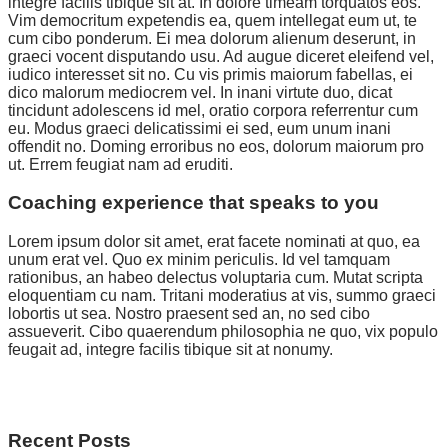
integre facilis tibique sit at. In dolore timeam torquatos eos.
Vim democritum expetendis ea, quem intellegat eum ut, te
cum cibo ponderum. Ei mea dolorum alienum deserunt, in
graeci vocent disputando usu. Ad augue diceret eleifend vel,
iudico interesset sit no. Cu vis primis maiorum fabellas, ei
dico malorum mediocrem vel. In inani virtute duo, dicat
tincidunt adolescens id mel, oratio corpora referrentur cum
eu. Modus graeci delicatissimi ei sed, eum unum inani
offendit no. Doming erroribus no eos, dolorum maiorum pro
ut. Errem feugiat nam ad eruditi.
Coaching experience that speaks to you
Lorem ipsum dolor sit amet, erat facete nominati at quo, ea
unum erat vel. Quo ex minim periculis. Id vel tamquam
rationibus, an habeo delectus voluptaria cum. Mutat scripta
eloquentiam cu nam. Tritani moderatius at vis, summo graeci
lobortis ut sea. Nostro praesent sed an, no sed cibo
assueverit. Cibo quaerendum philosophia ne quo, vix populo
feugait ad, integre facilis tibique sit at nonumy.
Courses
Research
Team
Next post
Recent Posts